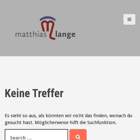
D
i
r
e
k
t
z
u
m
I
n
h
a
Keine Treffer
l
t
Es sieht so aus, als könnten wir nicht das finden, wonach du
gesucht hast. Möglicherweise hilft die Suchfunktion.
S
e