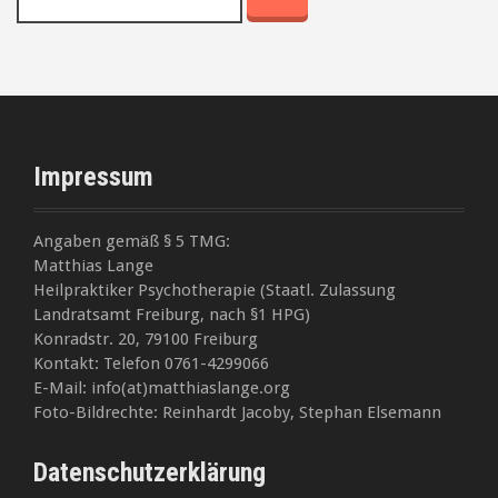
a
r
c
h
f
o
r
Impressum
:
Angaben gemäß § 5 TMG:
Matthias Lange
Heilpraktiker Psychotherapie (Staatl. Zulassung
Landratsamt Freiburg, nach §1 HPG)
Konradstr. 20, 79100 Freiburg
Kontakt: Telefon 0761-4299066
E-Mail: info(at)matthiaslange.org
Foto-Bildrechte: Reinhardt Jacoby, Stephan Elsemann
Datenschutzerklärung