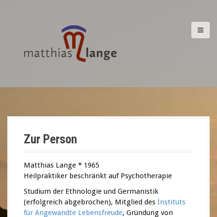
D
i
r
e
k
t
z
u
m
I
n
h
a
Zur Person
l
t
Matthias Lange * 1965
Heilpraktiker beschränkt auf Psychotherapie
Studium der Ethnologie und Germanistik
(erfolgreich abgebrochen), Mitglied des
I
nstituts
für Angewandte Lebensfreude
, Gründung von